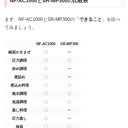
NF-AC1000とSR-MP300の比較表
まず、NF-AC1000とSR-MP300の「
できること
」を比べ
てみましょう。
NF-AC1000
SR-MP300
鍋底かきまぜ
〇
ー
圧力調理
〇
〇
炒め調理
〇
ー
煮詰め
〇
ー
煮込み料理
〇
〇
無水調理
〇
〇
低温調理
〇
〇
蒸し料理
〇
ー
圧力蒸し
〇
ー
保温
〇
〇