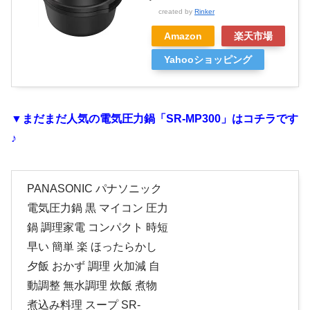
created by
Rinker
Amazon
楽天市場
Yahooショッピング
▼まだまだ人気の電気圧力鍋「SR-MP300」はコチラです
♪
PANASONIC パナソニック
電気圧力鍋 黒 マイコン 圧力
鍋 調理家電 コンパクト 時短
早い 簡単 楽 ほったらかし
夕飯 おかず 調理 火加減 自
動調整 無水調理 炊飯 煮物
煮込み料理 スープ SR-