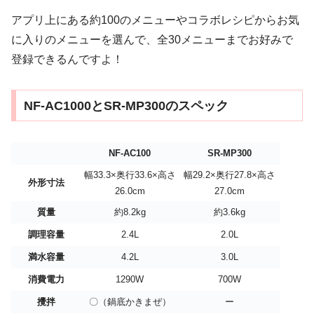
アプリ上にある約100のメニューやコラボレシピからお気
に入りのメニューを選んで、全30メニューまでお好みで
登録できるんですよ！
NF-AC1000とSR-MP300のスペック
NF-AC100
SR-MP300
幅33.3×奥行33.6×高さ
幅29.2×奥行27.8×高さ
外形寸法
26.0cm
27.0cm
質量
約8.2kg
約3.6kg
調理容量
2.4L
2.0L
満水容量
4.2L
3.0L
消費電力
1290W
700W
攪拌
〇（鍋底かきまぜ）
ー