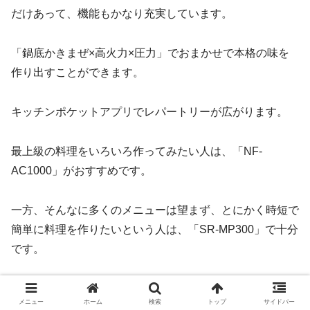
だけあって、機能もかなり充実しています。
「鍋底かきまぜ×高火力×圧力」でおまかせで本格の味を
作り出すことができます。
キッチンポケットアプリでレパートリーが広がります。
最上級の料理をいろいろ作ってみたい人は、「NF-
AC1000」がおすすめです。
一方、そんなに多くのメニューは望まず、とにかく時短で
簡単に料理を作りたいという人は、「SR-MP300」で十分
です。
SR-MP300も、難しい火加減もおまかせ、時間のかかる料
メニュー
ホーム
検索
トップ
サイドバー
理も圧力調理で短時間で美味しく仕上げてくれますよ。