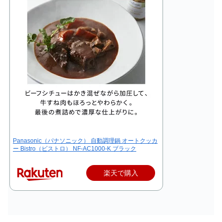
Panasonic（パナソニック） 自動調理鍋 オートクッカ
ー Bistro（ビストロ） NF-AC1000-K ブラック
楽天で購入