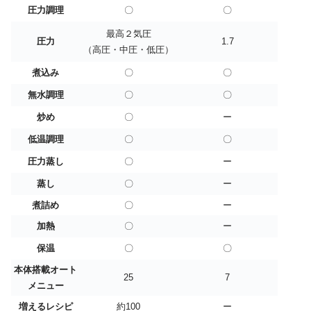
圧力調理
〇
〇
最高２気圧
圧力
1.7
（高圧・中圧・低圧）
煮込み
〇
〇
無水調理
〇
〇
炒め
〇
ー
低温調理
〇
〇
圧力蒸し
〇
ー
蒸し
〇
ー
煮詰め
〇
ー
加熱
〇
ー
保温
〇
〇
本体搭載オート
25
7
メニュー
増えるレシピ
約100
ー