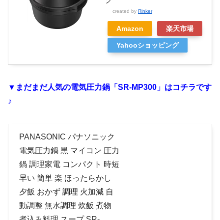
created by
Rinker
Amazon
楽天市場
Yahooショッピング
▼まだまだ人気の電気圧力鍋「SR-MP300」はコチラです
♪
PANASONIC パナソニック
電気圧力鍋 黒 マイコン 圧力
鍋 調理家電 コンパクト 時短
早い 簡単 楽 ほったらかし
夕飯 おかず 調理 火加減 自
動調整 無水調理 炊飯 煮物
煮込み料理 スープ SR-