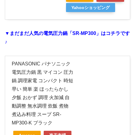
Yahooショッピング
▼まだまだ人気の電気圧力鍋「SR-MP300」はコチラです
♪
PANASONIC パナソニック
電気圧力鍋 黒 マイコン 圧力
鍋 調理家電 コンパクト 時短
早い 簡単 楽 ほったらかし
夕飯 おかず 調理 火加減 自
動調整 無水調理 炊飯 煮物
煮込み料理 スープ SR-
MP300-K ブラック