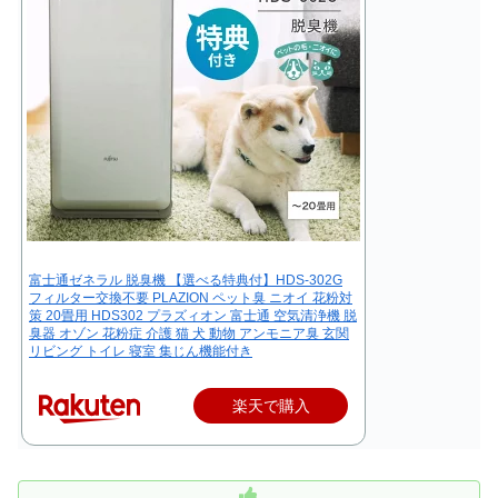
富士通ゼネラル 脱臭機 【選べる特典付】HDS-302G
フィルター交換不要 PLAZION ペット臭 ニオイ 花粉対
策 20畳用 HDS302 プラズィオン 富士通 空気清浄機 脱
臭器 オゾン 花粉症 介護 猫 犬 動物 アンモニア臭 玄関
リビング トイレ 寝室 集じん機能付き
楽天で購入