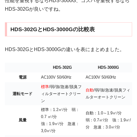
性能を重視するならHDS-3000G、コスパを重視するなら
HDS-302Gが良いですね。
HDS-302GとHDS-3000Gの比較表
HDS-302GとHDS-3000Gの違いを表にまとめました。
HDS-302G
HDS-3000G
電源
AC100V 50/60Hz
AC100V 50/60Hz
標準
/弱/強/急速/脱臭フ
自動
/弱/強/急速/脱臭フィ
運転モード
ィルターオートクリー
ルターオートクリーン
ン
標準：1.2㎥/分 弱：
自動：1.0～1.9㎥/分
0.7 ㎥/分
風量
弱：0.7㎥/分 強：1.9㎥/
強：1.9㎥/分 急速：
分 急速：3.0㎥/分
3,0㎥/分