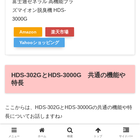
富士通ゼネラル 高機能プラ
ズマイオン脱臭機 HDS-
3000G
Amazon
楽天市場
Yahooショッピング
HDS-302GとHDS-3000G 共通の機能や
特長
ここからは、HDS-302GとHDS-3000Gの共通の機能や特
長についてお話しますね♪
▼共通の機能や特長はコチラ
メニュー
ホーム
検索
トップ
サイドバー