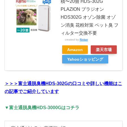
積〜20畳 HDS-302G
PLAZION プラジオン
HDS302G オゾン除菌 オゾ
ン消臭 花粉対策 ペット臭 フ
ィルター交換不要
created by
Rinker
Amazon
楽天市場
Yahooショッピング
＞＞＞富士通脱臭機HDS-302Gの口コミや詳しい機能はこ
の記事でご紹介しています
▼富士通脱臭機HDS-3000Gはコチラ