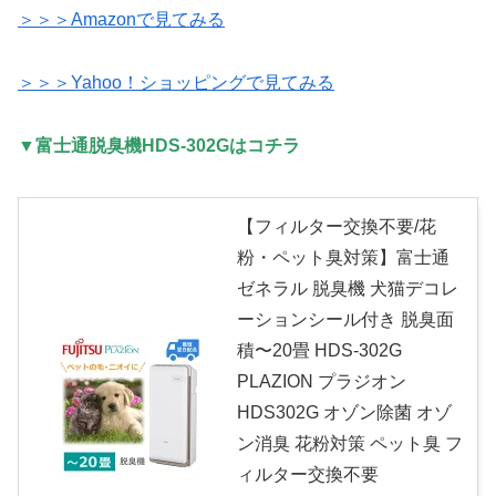
＞＞＞Amazonで見てみる
＞＞＞Yahoo！ショッピングで見てみる
▼富士通脱臭機HDS-302Gはコチラ
【フィルター交換不要/花
粉・ペット臭対策】富士通
ゼネラル 脱臭機 犬猫デコレ
ーションシール付き 脱臭面
積〜20畳 HDS-302G
PLAZION プラジオン
HDS302G オゾン除菌 オゾ
ン消臭 花粉対策 ペット臭 フ
ィルター交換不要