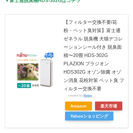
▼富士通脱臭機HDS-302Gはコチラ
【フィルター交換不要/花
粉・ペット臭対策】富士通
ゼネラル 脱臭機 犬猫デコレ
ーションシール付き 脱臭面
積〜20畳 HDS-302G
PLAZION プラジオン
HDS302G オゾン除菌 オゾ
ン消臭 花粉対策 ペット臭 フ
ィルター交換不要
created by
Rinker
Amazon
楽天市場
Yahooショッピング