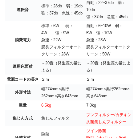
自動：22~37db 弱：
標準：28db 弱：19db
運転音
19db
強：37db 急速：45db
強：37db 急速：45db
標準：6W 弱：
自動：6~10W 弱：
4W 強：9W
5W 強：10W
消費電力
急速：22W
急速：23W
脱臭フィルターオート
脱臭フィルターオートク
クリーン：28W
リーン：50W
～20畳（発生源の量に
～20畳（発生源の量によ
適用床面積
よる）
る）
電源コードの長さ
２ｍ
２ｍ
幅274mm×奥行
幅274mm×奥行262mm×
外形寸法
262mm×高さ643mm
高さ643mm
重量
6.5kg
7.0kg
プレフィルター/カテキン
集じん方式
集じんフィルター
抗菌集じんフィルター
ツイン除菌
除菌
除菌方式
吸引（オゾン）＋放出