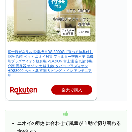
富士通ゼネラル 脱臭機 HDS-3000G【選べる特典付】
花粉 除菌 ペット ニオイ対策 フィルター交換不要 高機
能プラズマイオン脱臭機 PLAZION 富士通 空気清浄機
介護 脱臭器 オゾン 犬 猫 動物 タバコ プラズィオン
HDS3000 ペット臭 玄関 リビング トイレ アンモニア
臭
楽天で購入
ニオイの強さに合わせて風量が自動で切り替わる
方がいい