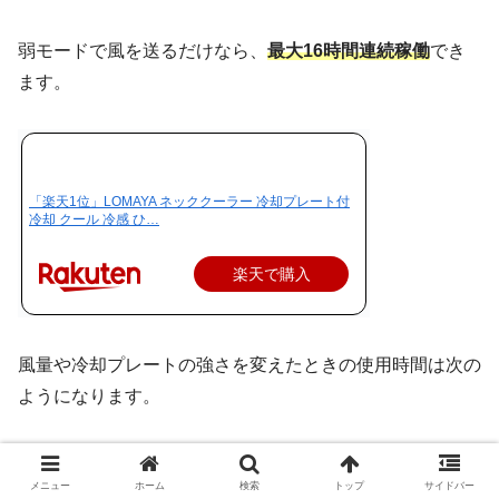
弱モードで風を送るだけなら、
最大16時間連続稼働
でき
ます。
「楽天1位」LOMAYA ネッククーラー 冷却プレート付
冷却 クール 冷感 ひ…
楽天で購入
風量や冷却プレートの強さを変えたときの使用時間は次の
ようになります。
メニュー
ホーム
検索
トップ
サイドバー