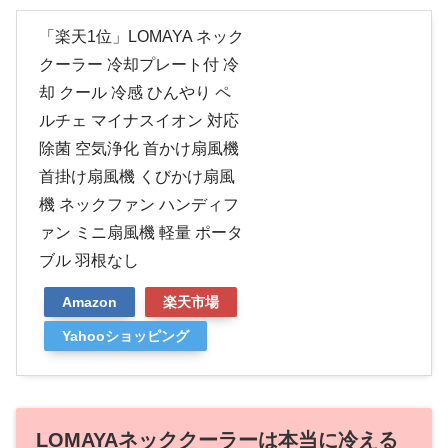
「楽天1位」LOMAYA ネック
クーラー 冷却プレート付 冷
却 クール 冷感 ひんやり ペ
ルチェ マイナスイオン 対応
除菌 空気浄化 首かけ扇風機
首掛け扇風機 くびかけ扇風
機 ネックファン ハンディフ
ァン ミニ扇風機 軽量 ポータ
ブル 羽根なし
Amazon
楽天市場
Yahooショッピング
LOMAYAネッククーラーは本当に冷える