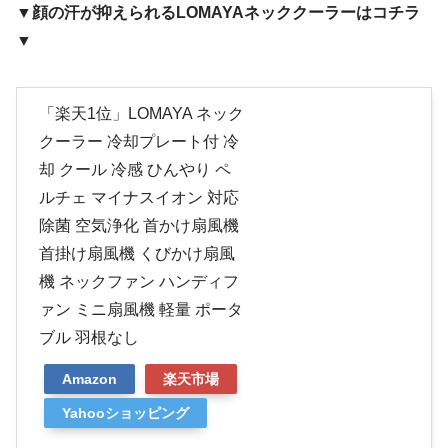
▼顔の汗が抑えられるLOMAYAネッククーラーはコチラ
▼
「楽天1位」LOMAYA ネック
クーラー 冷却プレート付 冷
却 クール 冷感 ひんやり ペ
ルチェ マイナスイオン 対応
除菌 空気浄化 首かけ扇風機
首掛け扇風機 くびかけ扇風
機 ネックファン ハンディフ
ァン ミニ扇風機 軽量 ポータ
ブル 羽根なし
Amazon
楽天市場
Yahooショッピング