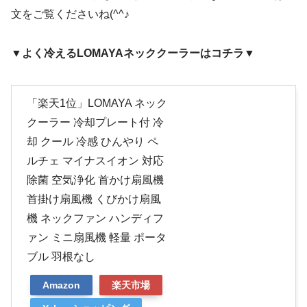
文をご覧くださいね(^^♪
▼よく冷えるLOMAYAネッククーラーはコチラ▼
「楽天1位」LOMAYA ネック
クーラー 冷却プレート付 冷
却 クール 冷感 ひんやり ペ
ルチェ マイナスイオン 対応
除菌 空気浄化 首かけ扇風機
首掛け扇風機 くびかけ扇風
機 ネックファン ハンディフ
ァン ミニ扇風機 軽量 ポータ
ブル 羽根なし
Amazon
楽天市場