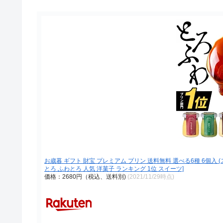
お歳暮 ギフト 財宝 プレミアム プリン 送料無料 選べる6種 6個入 
とろ ふわとろ 人気 洋菓子 ランキング 1位 スイーツ]
価格：2680円（税込、送料別)
(2021/11/29時点)