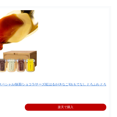
(スペシャル/抹茶/ショコラ/チーズ/紅はるか/きなこ)[おもてなし とろふわ とろ
楽天で購入